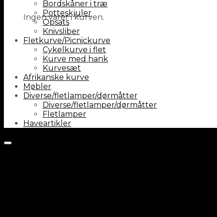
Bordskåner i træ
Potteskjuler
Ingen varer i kurven.
Opsats
Knivsliber
Fletkurve/Picnickurve
Cykelkurve i flet
Kurve med hank
Kurvesæt
Afrikanske kurve
Møbler
Diverse/fletlamper/dørmåtter
Diverse/fletlamper/dørmåtter
Fletlamper
Haveartikler