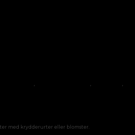
mper/dørmåtter
,
Fletkurve/Picnickurve
,
Haveartikler
,
Køk
otter med krydderurter eller blomster.