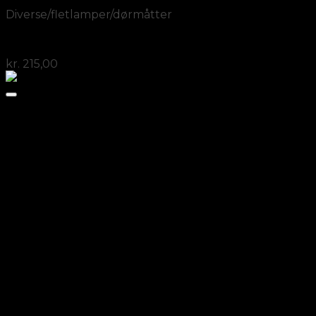
Diverse/fletlamper/dørmåtter
Håndlavet servietholder fra Indien
kr.
215,00