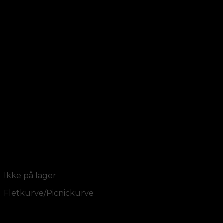
Add to Wishlist
Vis
Ikke på lager
Fletkurve/Picnickurve
Bykurv oval m/dobbelt hanke