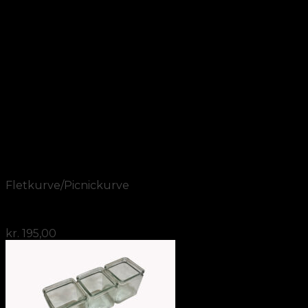
Add to Wishlist
Vis
Fletkurve/Picnickurve
Vægkurv stor rattan med indlæg grå PVC
kr.
195,00