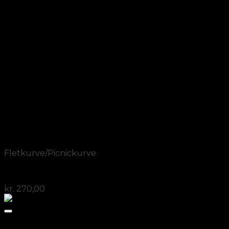
Add to Wishlist
Vis
Fletkurve/Picnickurve
Bykurv pil/bark
kr.
270,00