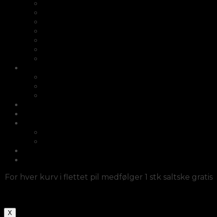
Æggebægre
Saltskeer
Salt- og peber sæt i træ
Bordskåner i træ
Potteskjuler
Opsats
Knivsliber
Fletkurve/Picnickurve
Cykelkurve i flet
Kurve med hank
Kurvesæt
Afrikanske kurve
Møbler
Diverse/fletlamper/dørmåtter
Diverse/fletlamper/dørmåtter
Fletlamper
Haveartikler
Log ind
For hver kurv i flettet pil medfølger 1 stk saltske gratis
X