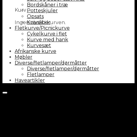
Bordskåner i træ
Kurv
Potteskjuler
Opsats
Knivsliber
Ingen varer i kurven.
Fletkurve/Picnickurve
Cykelkurve i flet
Kurve med hank
Kurvesæt
Afrikanske kurve
Møbler
Diverse/fletlamper/dørmåtter
Diverse/fletlamper/dørmåtter
Fletlamper
Haveartikler