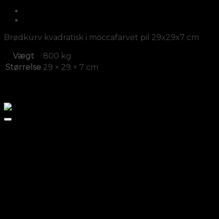
Beskrivelse
Yderligere information
Brødkurv kvadratisk i moccafarvet pil 29x29x7 cm
Vægt
800 kg
Størrelse
29 × 29 × 7 cm
Relaterede varer