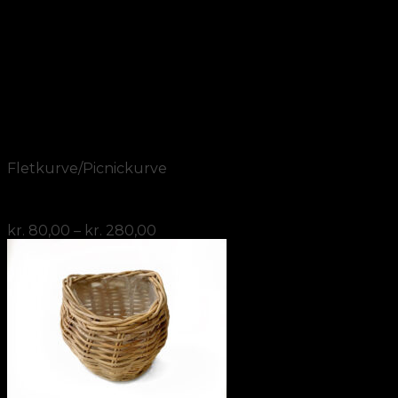
Add to Wishlist
Vis
Fletkurve/Picnickurve
Vægkurv rattan 3 størrelser med indlæg af plast.
Prisinterval:
kr.
80,00
–
kr.
280,00
kr. 80,00
til
kr. 280,00