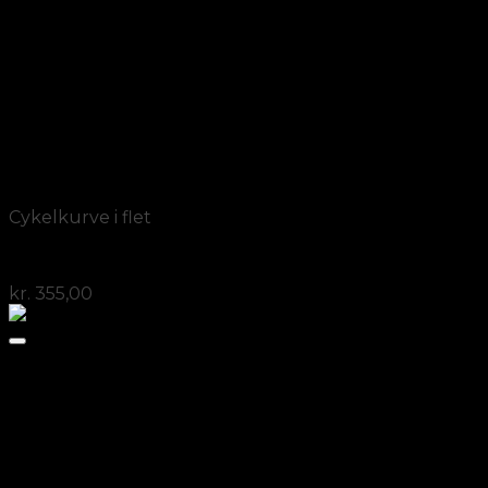
Add to Wishlist
Vis
Cykelkurve i flet
Cykelkurv “dansk” rødpil
kr.
355,00