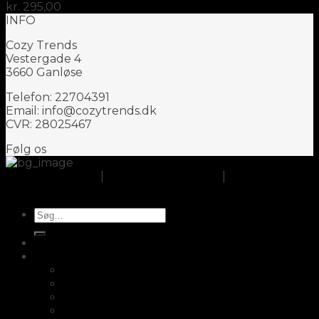
kr.
295,00
INFO
Cozy Trends
Vestergade 4
3660 Ganløse
Telefon: 22704391
Email: info@cozytrends.dk
CVR: 28025467
Følg os
Om CozyTrends
|
Handelsbetingelser
|
Cookie- og
privatlivspolitik
Søg
efter:
Opbevaring
Køkken
Fair2buy
Skærebrætter
Knagerække
Knivopbevaring