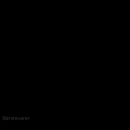
Add to Wishlist
Vis
Børstevarer
Børstevarer