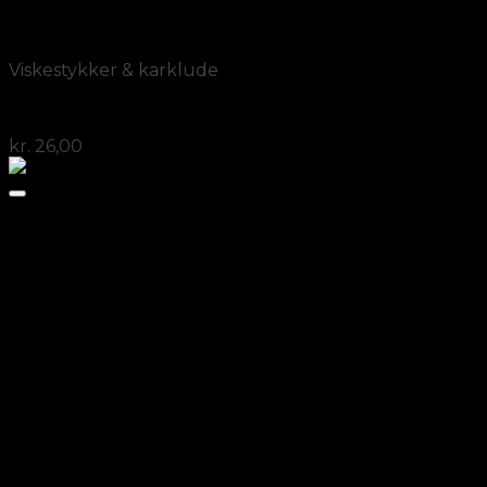
Add to Wishlist
Vis
Viskestykker & karklude
Viskestykker fra Fair2buy
kr.
26,00