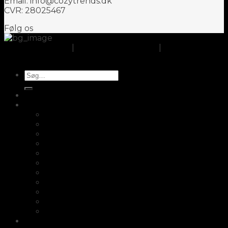
Email: info@cozytrends.dk
CVR: 28025467
Følg os
Om CozyTrends
|
Handelsbetingelser
|
Cookie- og
privatlivspolitik
Søg
efter:
Opbevaring
Køkken
Fair2buy
Skærebrætter
Knagerække
Knivopbevaring
Æggebægre
Saltskeer
Salt- og peber sæt i træ
Bordskåner i træ
Potteskjuler
Opsats
Knivsliber
Fletkurve/Picnickurve