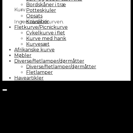
Bordskåner i træ
Kurv
Potteskjuler
Opsats
Knivsliber
Ingen varer i kurven.
Fletkurve/Picnickurve
Cykelkurve i flet
Kurve med hank
Kurvesæt
Afrikanske kurve
Møbler
Diverse/fletlamper/dørmåtter
Diverse/fletlamper/dørmåtter
Fletlamper
Haveartikler