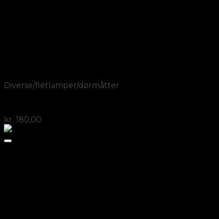
Add to Wishlist
Vis
Diverse/fletlamper/dørmåtter
Dækkeserviet i bambus 8 stk for 180 kr
kr.
180,00