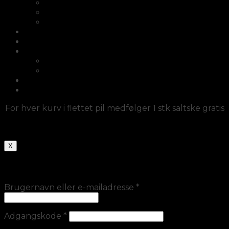
Cykelkurve i flet
Kurve med hank
Kurvesæt
Afrikanske kurve
Møbler
Diverse/fletlamper/dørmåtter
Diverse/fletlamper/dørmåtter
Fletlamper
Haveartikler
Log ind
For hver kurv i flettet pil medfølger 1 stk saltske gratis
X
Log ind
Brugernavn eller e-mailadresse
*
Adgangskode
*