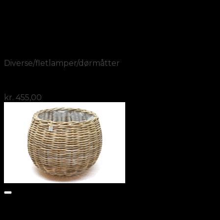
Add to Wishlist
Vis
Diverse/fletlamper/dørmåtter
Bambuslampe mat sortmalet
kr.
455,00