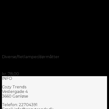
Add to Wishlist
Vis
Diverse/fletlamper/dørmåtter
Plantebox træ 2 stk
kr.
78,00
INFO
Cozy Trends
Vestergade 4
3660 Ganløse
Telefon: 22704391