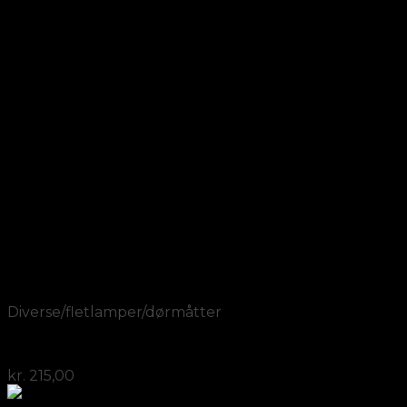
Add to Wishlist
Vis
Diverse/fletlamper/dørmåtter
Håndlavet servietholder fra Indien
kr.
215,00