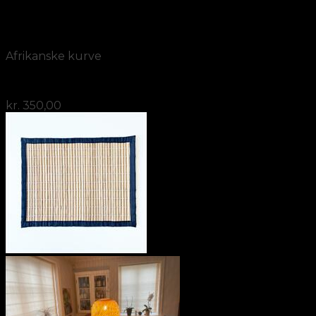
Add to Wishlist
Vis
Afrikanske kurve
Håndflettet loftslampe
kr.
350,00