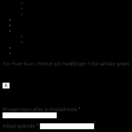
Cykelkurve i flet
Kurve med hank
Kurvesæt
Afrikanske kurve
Møbler
Diverse/fletlamper/dørmåtter
Diverse/fletlamper/dørmåtter
Fletlamper
Haveartikler
Log ind
For hver kurv i flettet pil medfølger 1 stk saltske gratis
X
Log ind
Brugernavn eller e-mailadresse
*
Adgangskode
*