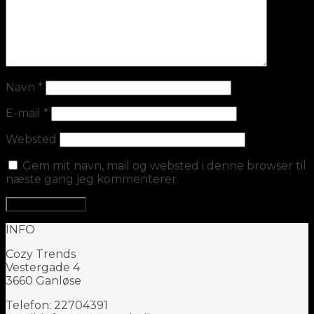
Navn
*
E-mail
*
Websted
Gem mit navn, mail og websted i denne browser til
næste gang jeg kommenterer.
INFO
Cozy Trends
Vestergade 4
3660 Ganløse
Telefon: 22704391