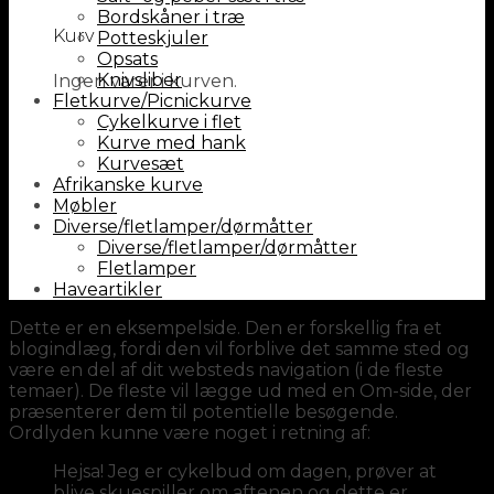
Bordskåner i træ
Kurv
Potteskjuler
Opsats
Knivsliber
Ingen varer i kurven.
Fletkurve/Picnickurve
Cykelkurve i flet
Kurve med hank
Kurvesæt
Afrikanske kurve
Møbler
Diverse/fletlamper/dørmåtter
Diverse/fletlamper/dørmåtter
Fletlamper
Haveartikler
Dette er en eksempelside. Den er forskellig fra et
blogindlæg, fordi den vil forblive det samme sted og
være en del af dit websteds navigation (i de fleste
temaer). De fleste vil lægge ud med en Om-side, der
præsenterer dem til potentielle besøgende.
Ordlyden kunne være noget i retning af:
Hejsa! Jeg er cykelbud om dagen, prøver at
blive skuespiller om aftenen og dette er