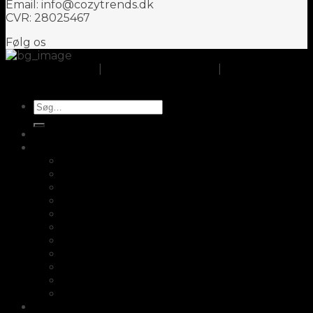
Email: info@cozytrends.dk
CVR: 28025467
Følg os
Om CozyTrends
|
Handelsbetingelser
|
Cookie- og
privatlivspolitik
Søg
efter:
Opbevaring
Køkken
Fair2buy
Skærebrætter
Knagerække
Knivopbevaring
Æggebægre
Saltskeer
Salt- og peber sæt i træ
Bordskåner i træ
Potteskjuler
Opsats
Knivsliber
Fletkurve/Picnickurve