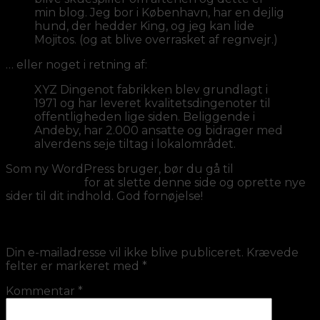
min blog. Jeg bor i København, har en dejlig
hund, der hedder King, og jeg kan lide
Mojitos. (og at blive overrasket af regnvejr.)
… eller noget i retning af:
XYZ Dingenot fabrikken blev grundlagt i
1971 og har leveret kvalitetsdingenoter til
offentligheden lige siden. Beliggende i
Andeby, har 2.000 ansatte og bidrager med
alverdens seje tiltag i lokalområdet.
Som ny WordPress bruger, bør du gå til
dit
kontrolpanel
for at slette denne side og oprette nye
sider til dit indhold. God fornøjelse!
Skriv et svar
Din e-mailadresse vil ikke blive publiceret.
Krævede
felter er markeret med
*
Kommentar
*