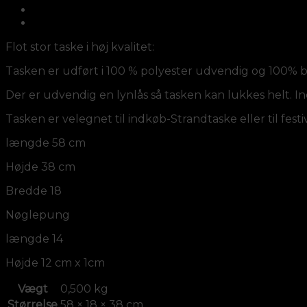
Beskrivelse
Yderligere information
Flot stor taske i høj kvalitet:
Tasken er udført i 100 % polyester udvendig og 100% b
Der er udvendig en lynlås så tasken kan lukkes helt. I
Tasken er velegnet til indkøb-Strandtaske eller til festi
længde 58 cm
Højde 38 cm
Bredde 18
Nøglepung
længde 14
Højde 12 cm x 1cm
Vægt
0,500 kg
Størrelse
58 × 18 × 38 cm