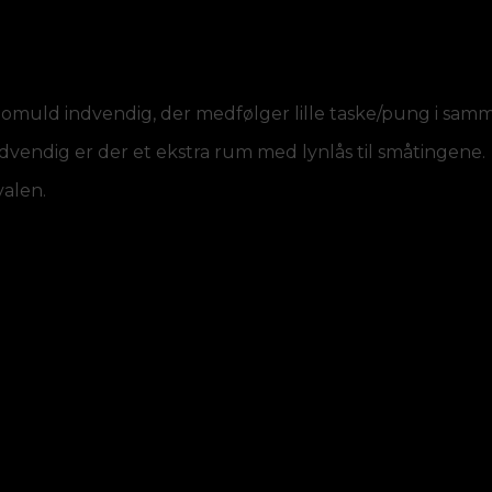
omuld indvendig, der medfølger lille taske/pung i samme
ndvendig er der et ekstra rum med lynlås til småtingene.
valen.