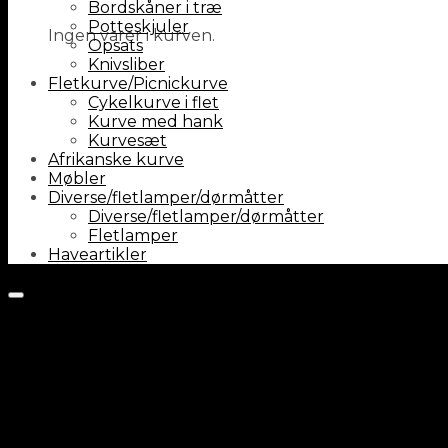
Bordskåner i træ
Potteskjuler
Ingen varer i kurven.
Opsats
Knivsliber
Fletkurve/Picnickurve
Cykelkurve i flet
Kurve med hank
Kurvesæt
Afrikanske kurve
Møbler
Diverse/fletlamper/dørmåtter
Diverse/fletlamper/dørmåtter
Fletlamper
Haveartikler