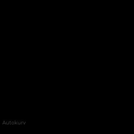
Add to Wishlist
Vis
Autokurv
Bykurv i pileflet stor