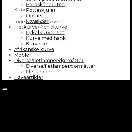
Bordskåner i træ
Kurv
Potteskjuler
Opsats
Knivsliber
Ingen varer i kurven.
Fletkurve/Picnickurve
Cykelkurve i flet
Kurve med hank
Kurvesæt
Afrikanske kurve
Møbler
Diverse/fletlamper/dørmåtter
Diverse/fletlamper/dørmåtter
Fletlamper
Haveartikler