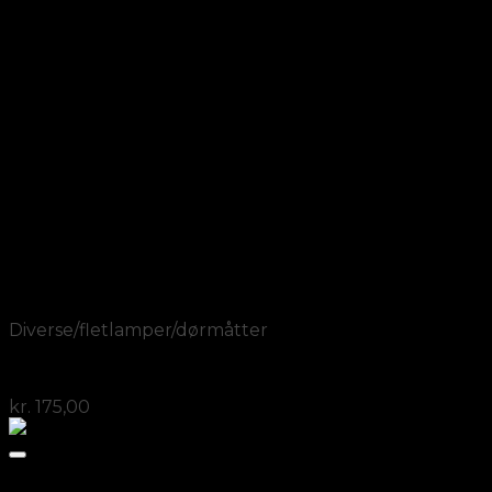
Add to Wishlist
Vis
Diverse/fletlamper/dørmåtter
Redekasse med rundt zink tag
kr.
175,00