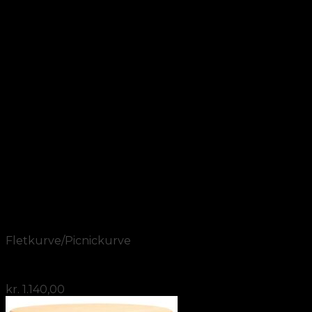
Add to Wishlist
Vis
Fletkurve/Picnickurve
Picnickurv 4 pers. I brun flettet pil
kr.
1.140,00