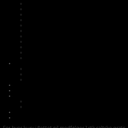
Fair2buy
Skærebrætter
Knagerække
Knivopbevaring
Æggebægre
Saltskeer
Salt- og peber sæt i træ
Bordskåner i træ
Potteskjuler
Opsats
Knivsliber
Fletkurve/Picnickurve
Cykelkurve i flet
Kurve med hank
Kurvesæt
Afrikanske kurve
Møbler
Diverse/fletlamper/dørmåtter
Diverse/fletlamper/dørmåtter
Fletlamper
Haveartikler
Log ind
For hver kurv i flettet pil medfølger 1 stk saltske gratis