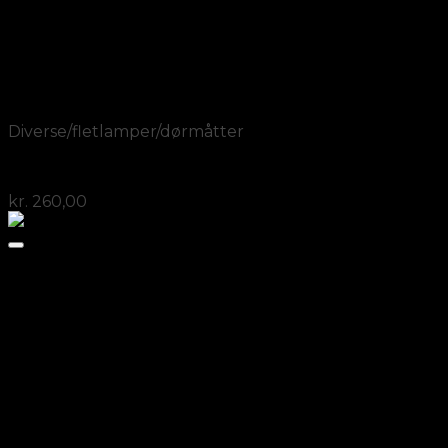
Add to Wishlist
Vis
Diverse/fletlamper/dørmåtter
Kurv med hængslet låg
kr.
260,00