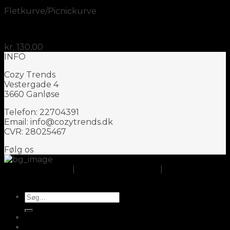
Fletkurve/Picnickurve
Bykurv sort 2 hanke
kr.
130,00
INFO
Cozy Trends
Vestergade 4
3660 Ganløse
Telefon: 22704391
Email: info@cozytrends.dk
CVR: 28025467
Følg os
Om CozyTrends
|
Handelsbetingelser
|
Cookie- og
privatlivspolitik
Søg
efter:
Opbevaring
Køkken