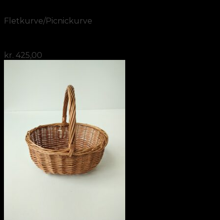
Vis
Fletkurve/Picnickurve
Rund picnic kølekurv med trælåg
kr.
425,00