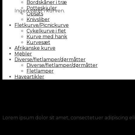
Bordskåner i træ
Potteskjuler
Ingen varer i kurven.
Opsats
Knivsliber
Fletkurve/Picnickurve
Cykelkurve i flet
Kurve med hank
Kurvesæt
Afrikanske kurve
Møbler
Diverse/fletlamper/dørmåtter
Diverse/fletlamper/dørmåtter
Fletlamper
Haveartikler
Lookbook
Flat T-Shirt Company
Lorem ipsum dolor sit amet, consectetuer adipiscing e
Lookbook Summer