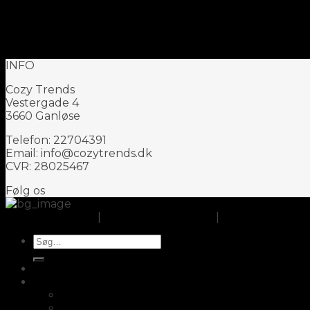
Lookbook Summer
Lookbook
INFO
Cozy Trends
Vestergade 4
3660 Ganløse
Telefon: 22704391
Email: info@cozytrends.dk
CVR: 28025467
Følg os
Om CozyTrends
|
Handelsbetingelser
|
Cookie- og privat
Søg
efter:
Opbevaring
Køkken
Fair2buy
Skærebrætter