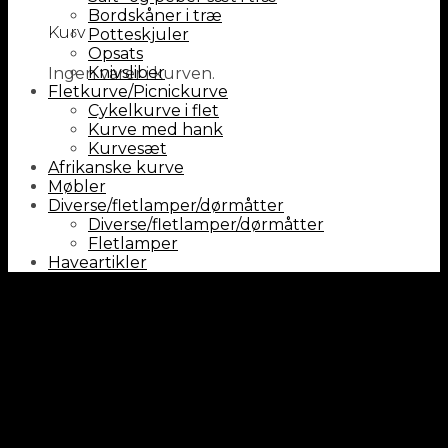
Bordskåner i træ
Kurv
Potteskjuler
Opsats
Knivsliber
Ingen varer i kurven.
Fletkurve/Picnickurve
Cykelkurve i flet
Kurve med hank
Kurvesæt
Afrikanske kurve
Møbler
Diverse/fletlamper/dørmåtter
Diverse/fletlamper/dørmåtter
Fletlamper
Haveartikler