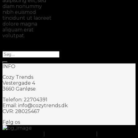
adipiscing elit, sed
diam nonummy
nibh euismod
tincidunt ut laoreet
dolore magna
aliquam erat
volutpat.
Søg
efter:
INFO
Cozy Trends
Vestergade 4
3660 Ganløse
Telefon: 22704391
Email: info@cozytrends.dk
CVR: 28025467
Følg os
Om CozyTrends
|
Handelsbetingelser
|
Cookie- og