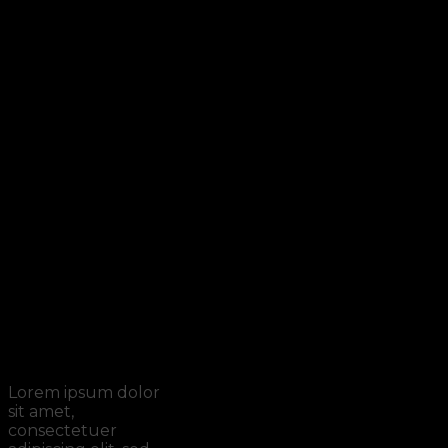
Search box
inside a banner
Lorem ipsum dolor
sit amet,
consectetuer