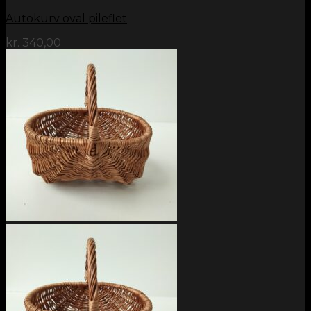
Autokurv oval pileflet
kr.
340,00