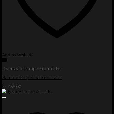
Add to Wishlist
Vis
Diverse/fletlamper/dørmåtter
Bambuslampe mat sortmalet
kr.
455,00