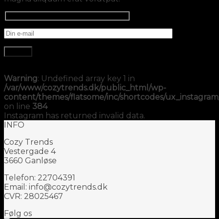
Warning
: Undefined array key 1 in
/var/www/cozytrends.dk/public_html/wp-
content/themes/flatsome/inc/shortcodes/ux_instagra
on line
384
Instagram has returned invalid data.
INFO
Cozy Trends
Vestergade 4
3660 Ganløse
Telefon: 22704391
Email: info@cozytrends.dk
CVR: 28025467
Følg os