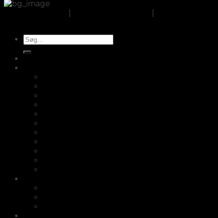
Om CozyTrends
|
Handelsbetingelser
|
Cookie- og
privatlivspolitik
Søg
efter:
Opbevaring
Køkken
Fair2buy
Skærebrætter
Knagerække
Knivopbevaring
Æggebægre
Saltskeer
Salt- og peber sæt i træ
Bordskåner i træ
Potteskjuler
Opsats
Knivsliber
Fletkurve/Picnickurve
Cykelkurve i flet
Kurve med hank
Kurvesæt
Afrikanske kurve