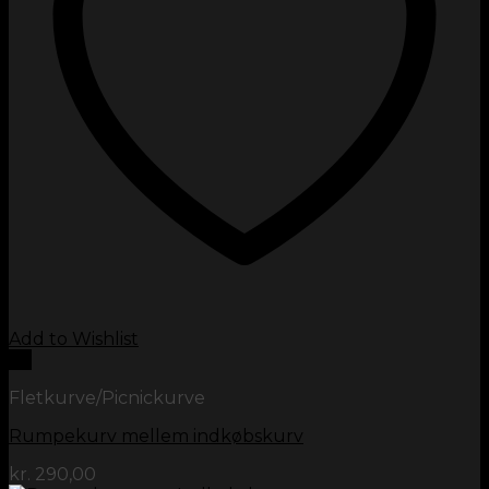
Add to Wishlist
Vis
Fletkurve/Picnickurve
Rumpekurv mellem indkøbskurv
kr.
290,00