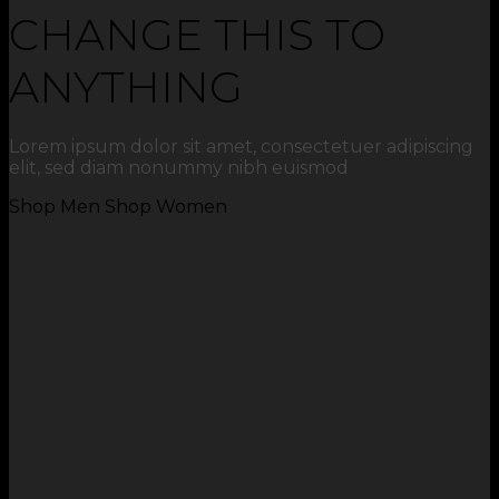
CHANGE THIS TO
ANYTHING
Lorem ipsum dolor sit amet, consectetuer adipiscing
elit, sed diam nonummy nibh euismod
Shop Men
Shop Women