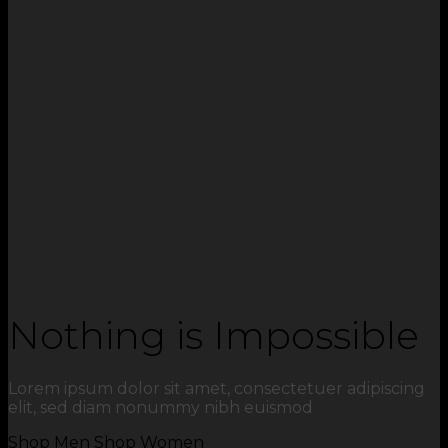
Nothing is Impossible
Lorem ipsum dolor sit amet, consectetuer adipiscing
elit, sed diam nonummy nibh euismod
Shop Men
Shop Women