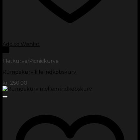
Add to Wishlist
Vis
Fletkurve/Picnickurve
Rumpekurv lille indkøbskurv
kr.
250,00