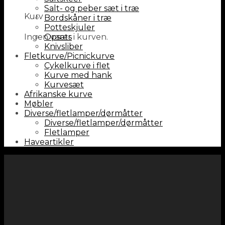
Salt- og peber sæt i træ
Kurv
Bordskåner i træ
Potteskjuler
Ingen varer i kurven.
Opsats
Knivsliber
Fletkurve/Picnickurve
Cykelkurve i flet
Kurve med hank
Kurvesæt
Afrikanske kurve
Møbler
Diverse/fletlamper/dørmåtter
Diverse/fletlamper/dørmåtter
Fletlamper
Haveartikler