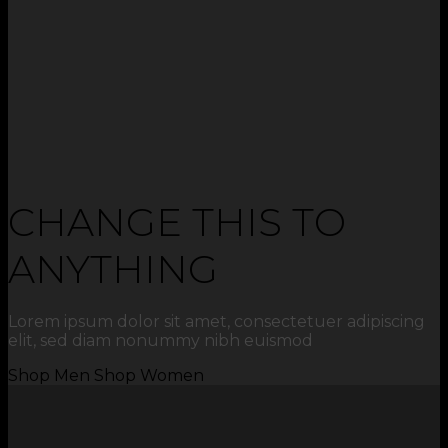
CHANGE THIS TO
ANYTHING
Lorem ipsum dolor sit amet, consectetuer adipiscing
elit, sed diam nonummy nibh euismod
Shop Men
Shop Women