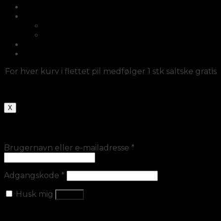
Møbler
Diverse/fletlamper/dørmåtter
Diverse/fletlamper/dørmåtter
Fletlamper
Haveartikler
Log ind
For hver kurv i flettet pil medfølger 1 stk saltske gratis
X
Log ind
Brugernavn eller e-mailadresse
*
Adgangskode
*
Husk mig
Log ind
Mistet din adgangskode?