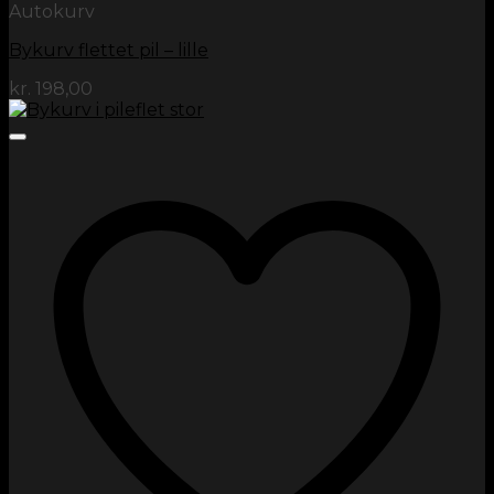
Autokurv
Bykurv flettet pil – lille
kr.
198,00