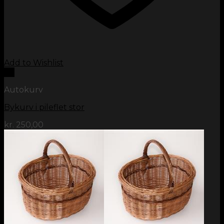
Add to Wishlist
Vis
Autokurv
Bykurv i pileflet stor
kr.
250,00