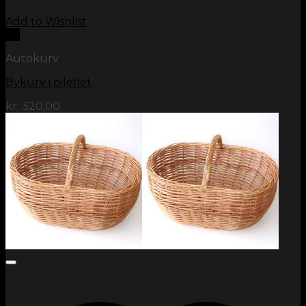
Add to Wishlist
Vis
Autokurv
Bykurv i pileflet
kr.
320,00