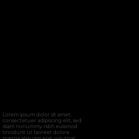
Signup for newsletter
Lorem ipsum dolor sit amet,
consectetuer adipiscing elit, sed
diam nonummy nibh euismod
tincidunt ut laoreet dolore
magna aliquam erat volutpat.