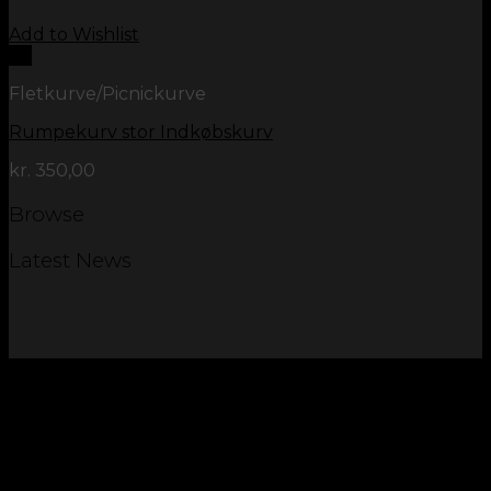
Add to Wishlist
Vis
Fletkurve/Picnickurve
Rumpekurv stor Indkøbskurv
kr.
350,00
Browse
Latest News