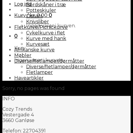
Log ind
Bordskåner i træ
Potteskjuler
Kurv /
kr.
0,00
0
Opsats
Knivsliber
Ingen varer i kurven.
Fletkurve/Picnickurve
Cykelkurve i flet
0
Kurve med hank
Kurvesæt
Kurv
Afrikanske kurve
Møbler
Ingen varer i kurven.
Diverse/fletlamper/dørmåtter
Diverse/fletlamper/dørmåtter
Fletlamper
Haveartikler
Sorry, no pages was found
INFO
Cozy Trends
Vestergade 4
3660 Ganløse
Telefon: 22704391