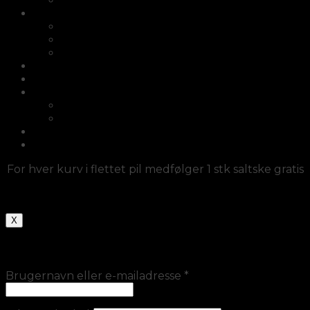
Knivsliber
Fletkurve/Picnickurve
Cykelkurve i flet
Kurve med hank
Kurvesæt
Afrikanske kurve
Møbler
Diverse/fletlamper/dørmåtter
Diverse/fletlamper/dørmåtter
Fletlamper
Haveartikler
Log ind
For hver kurv i flettet pil medfølger 1 stk saltske gratis
X
Log ind
Brugernavn eller e-mailadresse
*