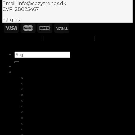
Email: info@cozytrends.dk
CVR: 28025467
Følg os
Om CozyTrends
|
Handelsbetingelser
|
Cookie- og
privatlivspolitik
Søg
efter:
Opbevaring
Køkken
Fair2buy
Skærebrætter
Knagerække
Knivopbevaring
Æggebægre
Saltskeer
Salt- og peber sæt i træ
Bordskåner i træ
Potteskjuler
Opsats